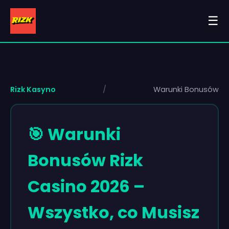
☰
Rizk Kasyno
/
Warunki Bonusów
🎯 Warunki
Bonusów Rizk
Casino 2026 –
Wszystko, co Musisz