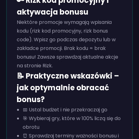
🔑 Rizk kod promocyjny i
aktywacja bonusu
Niektóre promocje wymagają wpisania
kodu (rizk kod promocyjny, rizk bonus
code). Wpisz go podczas depozytu lub w
zakładce promocji. Brak kodu = brak
bonusu! Zawsze sprawdzaj aktualne akcje
na stronie Rizk.
📝 Praktyczne wskazówki –
jak optymalnie obracać
bonus?
📅 Ustal budżet i nie przekraczaj go
🎯 Wybieraj gry, które w 100% liczą się do
obrotu
⏰ Sprawdzaj terminy ważności bonusu i