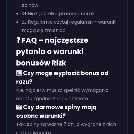
spinów
🚫 Nie łącz kilku promocji naraz
📖 Regularnie czytaj regulamin – warunki
mogą się zmieniać
❓ FAQ – najczęstsze
pytania o warunki
bonusów Rizk
🆓 Czy mogę wypłacić bonus od
razu?
Nie, najpierw musisz spełnić wymagania
obrotu zgodnie z regulaminem.
🎰 Czy darmowe spiny mają
osobne warunki?
Tak, spiny są ważne 7 dni, a wygrane z nich
są bez wagera.