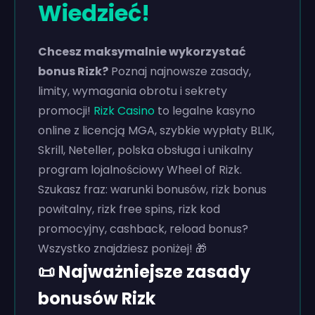
Wiedzieć!
Chcesz maksymalnie wykorzystać
bonus Rizk?
Poznaj najnowsze zasady,
limity, wymagania obrotu i sekrety
promocji!
Rizk Casino
to legalne kasyno
online z licencją MGA, szybkie wypłaty BLIK,
Skrill, Neteller, polska obsługa i unikalny
program lojalnościowy Wheel of Rizk.
Szukasz fraz: warunki bonusów, rizk bonus
powitalny, rizk free spins, rizk kod
promocyjny, cashback, reload bonus?
Wszystko znajdziesz poniżej! 🎁
📜 Najważniejsze zasady
bonusów Rizk