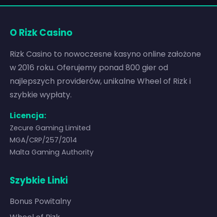
O Rizk Casino
Rizk Casino to nowoczesne kasyno online założone
w 2016 roku. Oferujemy ponad 800 gier od
najlepszych providerów, unikalne Wheel of Rizk i
szybkie wypłaty.
Licencja:
Zecure Gaming Limited
MGA/CRP/257/2014
Malta Gaming Authority
Szybkie Linki
Bonus Powitalny