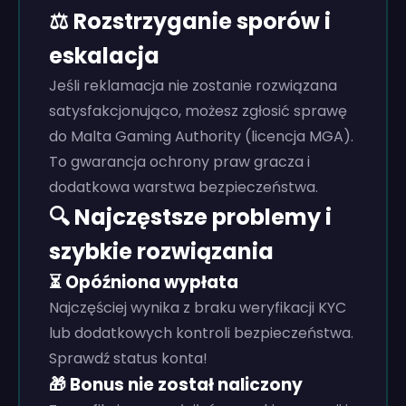
⚖️ Rozstrzyganie sporów i
eskalacja
Jeśli reklamacja nie zostanie rozwiązana
satysfakcjonująco, możesz zgłosić sprawę
do Malta Gaming Authority (licencja MGA).
To gwarancja ochrony praw gracza i
dodatkowa warstwa bezpieczeństwa.
🔍 Najczęstsze problemy i
szybkie rozwiązania
⏳ Opóźniona wypłata
Najczęściej wynika z braku weryfikacji KYC
lub dodatkowych kontroli bezpieczeństwa.
Sprawdź status konta!
🎁 Bonus nie został naliczony