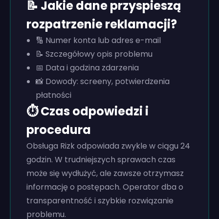
📝 Jakie dane przyspieszą
rozpatrzenie reklamacji?
🔢 Numer konta lub adres e-mail
📝 Szczegółowy opis problemu
📅 Data i godzina zdarzenia
📸 Dowody: screeny, potwierdzenia
płatności
⏱️ Czas odpowiedzi i
procedura
Obsługa Rizk odpowiada zwykle w ciągu 24
godzin. W trudniejszych sprawach czas
może się wydłużyć, ale zawsze otrzymasz
informację o postępach. Operator dba o
transparentność i szybkie rozwiązanie
problemu.