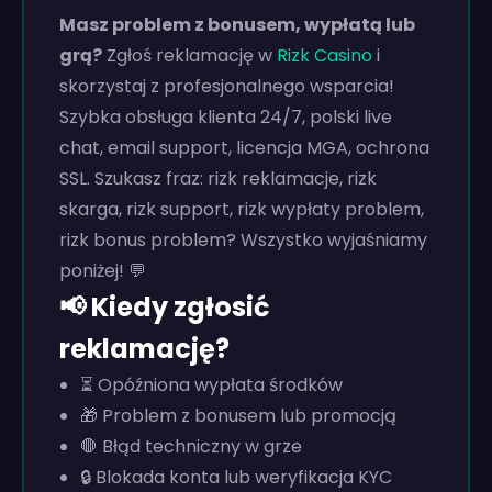
Masz problem z bonusem, wypłatą lub
grą?
Zgłoś reklamację w
Rizk Casino
i
skorzystaj z profesjonalnego wsparcia!
Szybka obsługa klienta 24/7, polski live
chat, email support, licencja MGA, ochrona
SSL. Szukasz fraz: rizk reklamacje, rizk
skarga, rizk support, rizk wypłaty problem,
rizk bonus problem? Wszystko wyjaśniamy
poniżej! 💬
📢 Kiedy zgłosić
reklamację?
⏳ Opóźniona wypłata środków
🎁 Problem z bonusem lub promocją
🛑 Błąd techniczny w grze
🔒 Blokada konta lub weryfikacja KYC