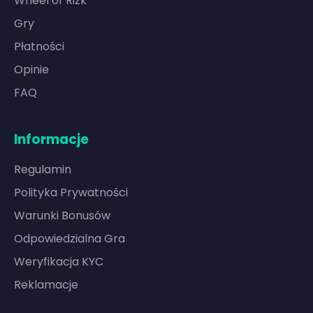
Wheel of Rizk
Gry
Płatności
Opinie
FAQ
Informacje
Regulamin
Polityka Prywatności
Warunki Bonusów
Odpowiedzialna Gra
Weryfikacja KYC
Reklamacje