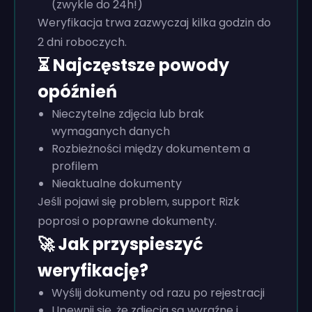
(zwykle do 24h!)
Weryfikacja trwa zazwyczaj kilka godzin do
2 dni roboczych.
⏳ Najczęstsze powody
opóźnień
Nieczytelne zdjęcia lub brak
wymaganych danych
Rozbieżności między dokumentem a
profilem
Nieaktualne dokumenty
Jeśli pojawi się problem, support Rizk
poprosi o poprawne dokumenty.
🚀 Jak przyspieszyć
weryfikację?
Wyślij dokumenty od razu po rejestracji
Upewnij się, że zdjęcia są wyraźne i