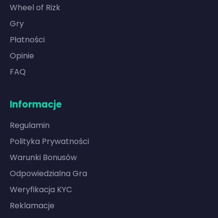
Wheel of Rizk
Gry
Płatności
Opinie
FAQ
Informacje
Regulamin
Polityka Prywatności
Warunki Bonusów
Odpowiedzialna Gra
Weryfikacja KYC
Reklamacje