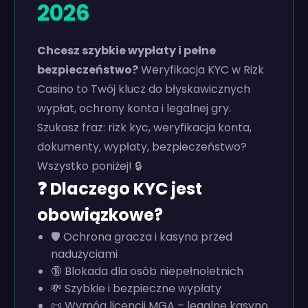
2026
Chcesz szybkie wypłaty i pełne
bezpieczeństwo?
Weryfikacja KYC w Rizk
Casino to Twój klucz do błyskawicznych
wypłat, ochrony konta i legalnej gry.
Szukasz fraz: rizk kyc, weryfikacja konta,
dokumenty, wypłaty, bezpieczeństwo?
Wszystko poniżej! 🔒
❓ Dlaczego KYC jest
obowiązkowe?
🛡️ Ochrona gracza i kasyna przed
nadużyciami
🔞 Blokada dla osób niepełnoletnich
💸 Szybkie i bezpieczne wypłaty
📜 Wymóg licencji MGA – legalne kasyno