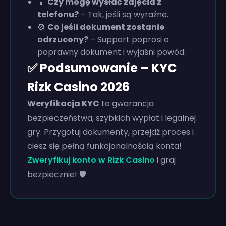
📱
Czy mogę wysłać zdjęcia z
telefonu?
– Tak, jeśli są wyraźne.
🚫
Co jeśli dokument zostanie
odrzucony?
– Support poprosi o
poprawny dokument i wyjaśni powód.
✅ Podsumowanie – KYC
Rizk Casino 2026
Weryfikacja KYC
to gwarancja
bezpieczeństwa, szybkich wypłat i legalnej
gry. Przygotuj dokumenty, przejdź proces i
ciesz się pełną funkcjonalnością konta!
Zweryfikuj konto w Rizk Casino
i graj
bezpiecznie! 🛡️