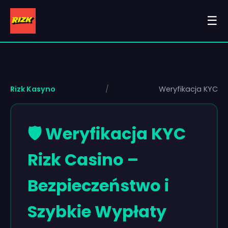
☰
Rizk Kasyno
/
Weryfikacja KYC
🛡️ Weryfikacja KYC
Rizk Casino –
Bezpieczeństwo i
Szybkie Wypłaty