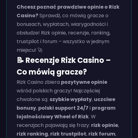
Chcesz poznać prawdziwe opinie o Rizk
Casino?
Sprawdź, co mówią gracze o
bonusach, wypłatach, wiarygodności i
obsłudze! Rizk opinie, recenzje, ranking,
trustpilot i forum – wszystko w jednym
miejscu! 🚀
📝 Recenzje Rizk Casino –
Co mówią gracze?
Rizk Casino zbiera
pozytywne opinie
wśród polskich graczy! Najczęściej
chwalone są:
szybkie wypłaty
,
uczciwe
bonusy
,
polski support 24/7
i
program
lojalnościowy Wheel of Rizk
. W
recenzjach pojawiają się frazy:
rizk opinie
,
rizk ranking
,
rizk trustpilot
,
rizk forum
,