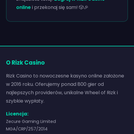
online
i przekonaj się sam! 🎲🎉
O Rizk Casino
Rizk Casino to nowoczesne kasyno online założone
w 2016 roku. Oferujemy ponad 800 gier od
najlepszych providerów, unikalne Wheel of Rizk i
szybkie wypłaty.
Licencja:
Zecure Gaming Limited
MGA/CRP/257/2014