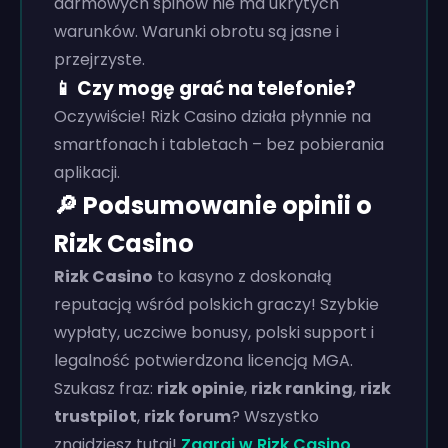
darmowych spinów nie ma ukrytych
warunków. Warunki obrotu są jasne i
przejrzyste.
📱 Czy mogę grać na telefonie?
Oczywiście! Rizk Casino działa płynnie na
smartfonach i tabletach – bez pobierania
aplikacji.
🔎 Podsumowanie opinii o
Rizk Casino
Rizk Casino
to kasyno z doskonałą
reputacją wśród polskich graczy! Szybkie
wypłaty, uczciwe bonusy, polski support i
legalność potwierdzona licencją MGA.
Szukasz fraz:
rizk opinie
,
rizk ranking
,
rizk
trustpilot
,
rizk forum
? Wszystko
znajdziesz tutaj!
Zagraj w Rizk Casino