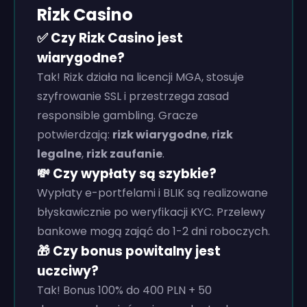
Rizk Casino
✅ Czy Rizk Casino jest
wiarygodne?
Tak! Rizk działa na licencji MGA, stosuje
szyfrowanie SSL i przestrzega zasad
responsible gambling. Gracze
potwierdzają:
rizk wiarygodne
,
rizk
legalne
,
rizk zaufanie
.
💸 Czy wypłaty są szybkie?
Wypłaty e-portfelami i BLIK są realizowane
błyskawicznie po weryfikacji KYC. Przelewy
bankowe mogą zająć do 1-2 dni roboczych.
🎁 Czy bonus powitalny jest
uczciwy?
Tak! Bonus 100% do 400 PLN + 50