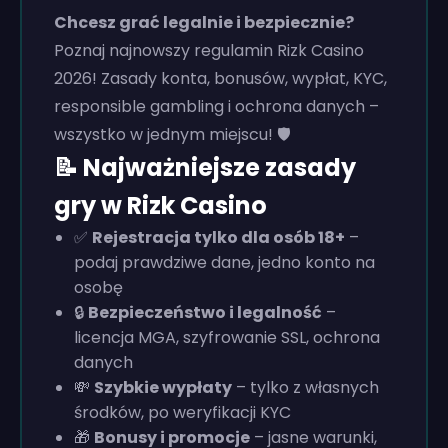
Chcesz grać legalnie i bezpiecznie?
Poznaj najnowszy regulamin Rizk Casino
2026! Zasady konta, bonusów, wypłat, KYC,
responsible gambling i ochrona danych –
wszystko w jednym miejscu! 🛡️
📝 Najważniejsze zasady
gry w Rizk Casino
✅
Rejestracja tylko dla osób 18+
–
podaj prawdziwe dane, jedno konto na
osobę
🔒
Bezpieczeństwo i legalność
–
licencja MGA, szyfrowanie SSL, ochrona
danych
💸
Szybkie wypłaty
– tylko z własnych
środków, po weryfikacji KYC
🎁
Bonusy i promocje
– jasne warunki,