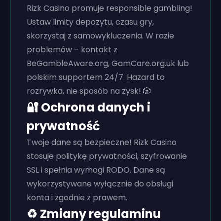
Rizk Casino promuje responsible gambling!
Ustaw limity depozytu, czasu gry,
skorzystaj z samowykluczenia. W razie
problemów – kontakt z
BeGambleAware.org, GamCare.org.uk lub
polskim supportem 24/7. Hazard to
rozrywka, nie sposób na zysk! 🎲
🔐 Ochrona danych i
prywatność
Twoje dane są bezpieczne! Rizk Casino
stosuje politykę prywatności, szyfrowanie
SSL i spełnia wymogi RODO. Dane są
wykorzystywane wyłącznie do obsługi
konta i zgodnie z prawem.
♻️ Zmiany regulaminu