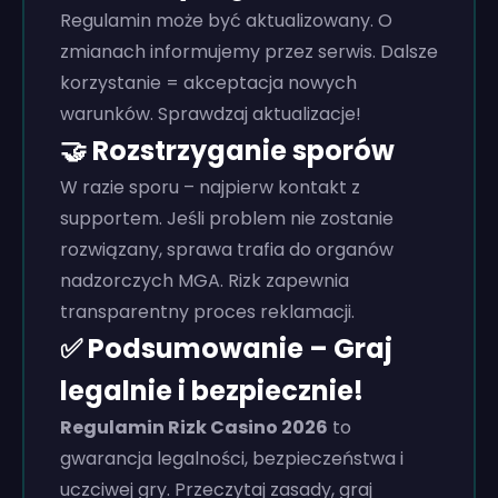
Regulamin może być aktualizowany. O
zmianach informujemy przez serwis. Dalsze
korzystanie = akceptacja nowych
warunków. Sprawdzaj aktualizacje!
🤝 Rozstrzyganie sporów
W razie sporu – najpierw kontakt z
supportem. Jeśli problem nie zostanie
rozwiązany, sprawa trafia do organów
nadzorczych MGA. Rizk zapewnia
transparentny proces reklamacji.
✅ Podsumowanie – Graj
legalnie i bezpiecznie!
Regulamin Rizk Casino 2026
to
gwarancja legalności, bezpieczeństwa i
uczciwej gry. Przeczytaj zasady, graj