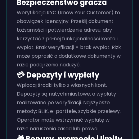
Bezpieczeństwo gracza
Weryfikacja KYC (Know Your Customer) to
obowiązek licencyjny. Prześlij dokument
tożsamości i potwierdzenie adresu, aby
korzystać z pełnej funkcjonalności konta i
wypłat. Brak weryfikacji = brak wypłat. Rizk
może poprosić o dodatkowe dokumenty w
razie podejrzenia nadużyć.
💳 Depozyty i wypłaty
Wpłacaj środki tylko z własnych kont.
Depozyty są natychmiastowe, a wypłaty
realizowane po weryfikacji. Najszybsze
metody: BLIK, e-portfele, szybkie przelewy.
Operator może wstrzymać wypłatę w
razie naruszenia zasad lub prawa.
🎁 Bonusy, promocje i limity