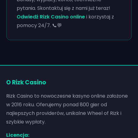
pytania. Skontaktuj się z nami już teraz!
Odwiedź Rizk Casino online
i korzystaj z
pomocy 24/7. 📞💬
O Rizk Casino
Rizk Casino to nowoczesne kasyno online założone
w 2016 roku. Oferujemy ponad 800 gier od
najlepszych providerów, unikalne Wheel of Rizk i
szybkie wypłaty.
Licencja: