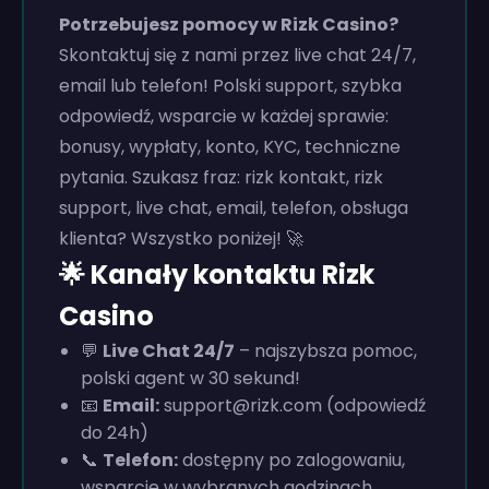
Potrzebujesz pomocy w Rizk Casino?
Skontaktuj się z nami przez live chat 24/7,
email lub telefon! Polski support, szybka
odpowiedź, wsparcie w każdej sprawie:
bonusy, wypłaty, konto, KYC, techniczne
pytania. Szukasz fraz: rizk kontakt, rizk
support, live chat, email, telefon, obsługa
klienta? Wszystko poniżej! 🚀
🌟 Kanały kontaktu Rizk
Casino
💬
Live Chat 24/7
– najszybsza pomoc,
polski agent w 30 sekund!
📧
Email:
support@rizk.com
(odpowiedź
do 24h)
📞
Telefon:
dostępny po zalogowaniu,
wsparcie w wybranych godzinach