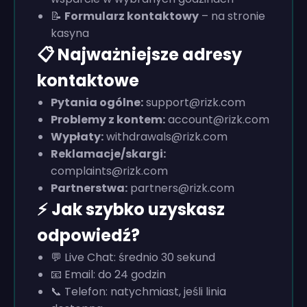
📝
Formularz kontaktowy
– na stronie
kasyna
📋 Najważniejsze adresy
kontaktowe
Pytania ogólne:
support@rizk.com
Problemy z kontem:
account@rizk.com
Wypłaty:
withdrawals@rizk.com
Reklamacje/skargi:
complaints@rizk.com
Partnerstwa:
partners@rizk.com
⚡ Jak szybko uzyskasz
odpowiedź?
💬 Live Chat: średnio 30 sekund
📧 Email: do 24 godzin
📞 Telefon: natychmiast, jeśli linia