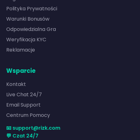
Polityka Prywatności
Warunki Bonusów
Odpowiedzialna Gra
Weryfikacja KYC
Reklamacje
Wsparcie
Kontakt
Live Chat 24/7
Email Support
Centrum Pomocy
📧
support@rizk.com
💬 Czat 24/7