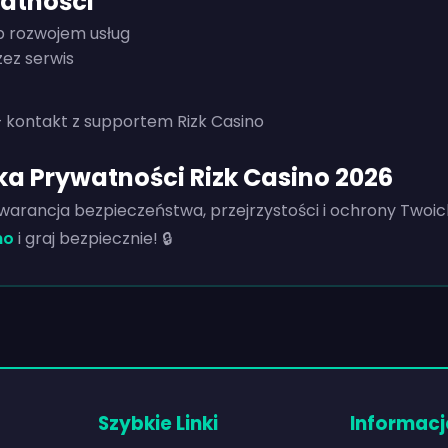
watności
ub rozwojem usług
ez serwis
– kontakt z supportem Rizk Casino
a Prywatności Rizk Casino 2026
warancja bezpieczeństwa, przejrzystości i ochrony Twoich
no
i graj bezpiecznie! 🔒
Szybkie Linki
Informacj