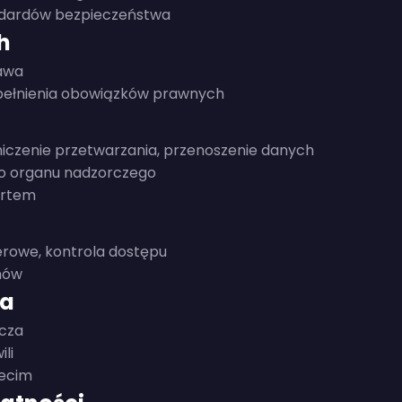
ndardów bezpieczeństwa
h
awa
 spełnienia obowiązków prawnych
niczenie przetwarzania, przenoszenie danych
do organu nadzorczego
ortem
erowe, kontrola dostępu
emów
ja
acza
li
zecim