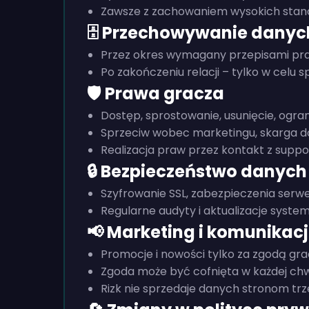
Zawsze z zachowaniem wysokich sta
🗄️ Przechowywanie danyc
Przez okres wymagany przepisami pr
Po zakończeniu relacji – tylko w celu
🛡️ Prawa gracza
Dostęp, sprostowanie, usunięcie, ogra
Sprzeciw wobec marketingu, skarga 
Realizacja praw przez kontakt z supp
🔒 Bezpieczeństwo danych
Szyfrowanie SSL, zabezpieczenia serw
Regularne audyty i aktualizacje syst
📢 Marketing i komunikac
Promocje i nowości tylko za zgodą gr
Zgoda może być cofnięta w każdej chwi
Rizk nie sprzedaje danych stronom tr