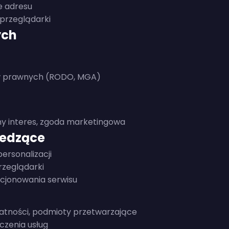
e adresu
/przeglądarki
ych
ów prawnych (RODO, MGA)
y interes, zgoda marketingowa
śledzące
personalizacji
rzeglądarki
kcjonowania serwisu
łatności, podmioty przetwarzające
czenia usług