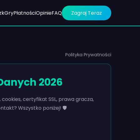
zk
Gry
Płatności
Opinie
FAQ
Zagraj Teraz
Polityka Prywatności
 Danych 2026
cookies, certyfikat SSL, prawa gracza,
ntakt? Wszystko poniżej! 🛡️