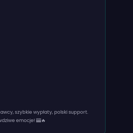
stawcy, szybkie wypłaty, polski support.
wdziwe emocje! 🎰🔥