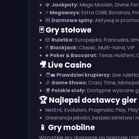
💎
Jackpoty:
Mega Moolah, Divine For
⚡
Megaways:
Extra Chilli, Bonanza, 
🆓
Darmowe spiny:
Aktywuj w promoc
🃏 Gry stołowe
🎲
Ruletka:
Europejska, francuska, a
🃏
Blackjack:
Classic, Multi-hand, VIP
♣️
Poker & Baccarat:
Texas Hold’em, 
🎥 Live Casino
🧑‍💼
Prawdziwi krupierzy:
Live ruletk
🎉
Game Shows:
Crazy Time, Monopol
🌍
Polskie stoły:
Dostępne wybrane gr
🏆 Najlepsi dostawcy gier
NetEnt, Evolution, Pragmatic Play, Pla
Gwarancja jakości, bezpieczeństwa i 
📱 Gry mobilne
Wszystkie gry dostępne na telefonie i tabl