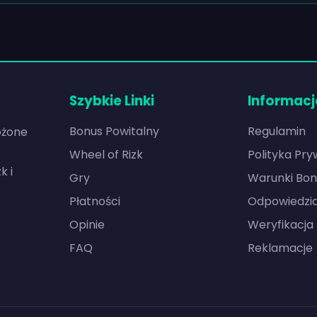
Szybkie Linki
Informacj
Bonus Powitalny
Regulamin
ożone
Wheel of Rizk
Polityka Pry
k i
Gry
Warunki Bo
Płatności
Odpowiedzia
Opinie
Weryfikacja
FAQ
Reklamacje