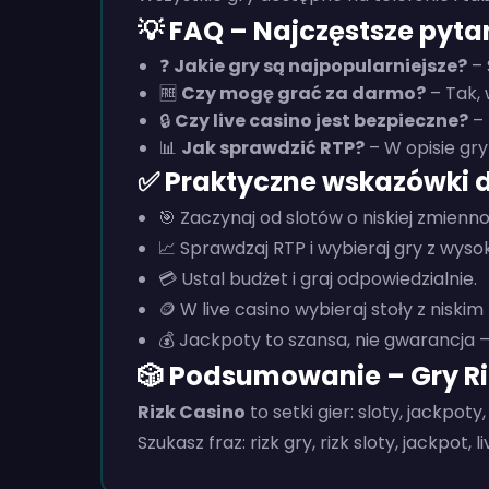
💡 FAQ – Najczęstsze pyta
❓
Jakie gry są najpopularniejsze?
– 
🆓
Czy mogę grać za darmo?
– Tak,
🔒
Czy live casino jest bezpieczne?
– 
📊
Jak sprawdzić RTP?
– W opisie gry
✅ Praktyczne wskazówki d
🎯 Zaczynaj od slotów o niskiej zmiennośc
📈 Sprawdzaj RTP i wybieraj gry z wys
💳 Ustal budżet i graj odpowiedzialnie.
🪙 W live casino wybieraj stoły z niskim
💰 Jackpoty to szansa, nie gwarancja –
🎲 Podsumowanie – Gry Ri
Rizk Casino
to setki gier: sloty, jackpot
Szukasz fraz: rizk gry, rizk sloty, jackpot, l