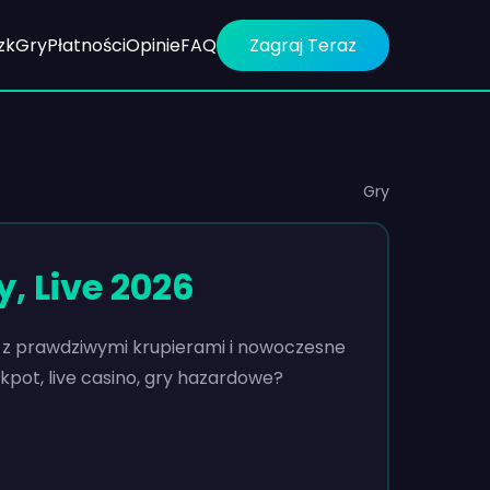
zk
Gry
Płatności
Opinie
FAQ
Zagraj Teraz
Gry
y, Live 2026
no z prawdziwymi krupierami i nowoczesne
ckpot, live casino, gry hazardowe?