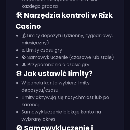
każdego gracza
🛠️ Narzędzia kontroli w Rizk
Casino
💰 Limity depozytu (dzienny, tygodniowy,
miesięczny)
⏳ Limity czasu gry
🚫 Samowykluczenie (czasowe lub stałe)
🔔 Przypomnienia o czasie gry
⚙️ Jak ustawić limity?
W panelu konta wybierz limity
depozytu/czasu
Limity aktywują się natychmiast lub po
karencji
Samowykluczenie blokuje konto na
wybrany okres
🚫 Samowykluczenie i