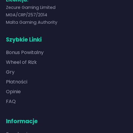
Zecure Gaming Limited
MGA/CRP/257/2014
Malta Gaming Authority
Szybkie Linki
Bonus Powitalny
Wheel of Rizk
Gry
Płatności
Opinie
FAQ
Informacje