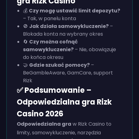
gra Rizk Casino
💰
Czy mogę ustawić limit depozytu?
– Tak, w panelu konta
🚫
Jak działa samowykluczenie?
–
Blokada konta na wybrany okres
🔄
Czy można cofnąć
samowykluczenie?
– Nie, obowiązuje
do końca okresu
🤝
Gdzie szukać pomocy?
–
BeGambleAware, GamCare, support
Rizk
✅ Podsumowanie –
Odpowiedzialna gra Rizk
Casino 2026
Odpowiedzialna gra
w Rizk Casino to
limity, samowykluczenie, narzędzia