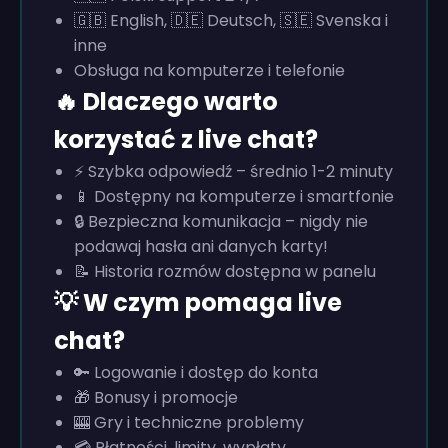
🇬🇧 English, 🇩🇪 Deutsch, 🇸🇪 Svenska i
inne
Obsługa na komputerze i telefonie
🔥 Dlaczego warto
korzystać z live chat?
⚡ Szybka odpowiedź – średnio 1-2 minuty
📱 Dostępny na komputerze i smartfonie
🔒 Bezpieczna komunikacja – nigdy nie
podawaj hasła ani danych karty!
📝 Historia rozmów dostępna w panelu
💡 W czym pomaga live
chat?
🔑 Logowanie i dostęp do konta
🎁 Bonusy i promocje
🎰 Gry i techniczne problemy
💳 Płatności, limity, wypłaty