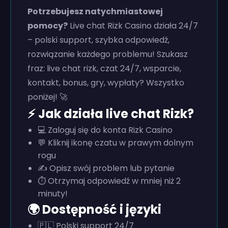
Potrzebujesz natychmiastowej
pomocy?
Live chat Rizk Casino działa 24/7
– polski support, szybka odpowiedź,
rozwiązanie każdego problemu! Szukasz
fraz: live chat rizk, czat 24/7, wsparcie,
kontakt, bonus, gry, wypłaty? Wszystko
poniżej! 🚀
⚡ Jak działa live chat Rizk?
💻 Zaloguj się do konta Rizk Casino
💬 Kliknij ikonę czatu w prawym dolnym
rogu
✍️ Opisz swój problem lub pytanie
⏱️ Otrzymaj odpowiedź w mniej niż 2
minuty!
🌍 Dostępność i języki
🇵🇱 Polski support 24/7