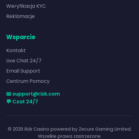
Weryfikacja KYC
Reklamacje
Wsparcie
Kontakt
Live Chat 24/7
Email Support
Centrum Pomocy
📧
support@rizk.com
💬 Czat 24/7
© 2026 Rizk Casino powered by Zecure Gaming Limited.
Wszelkie prawa zastrzeżone.