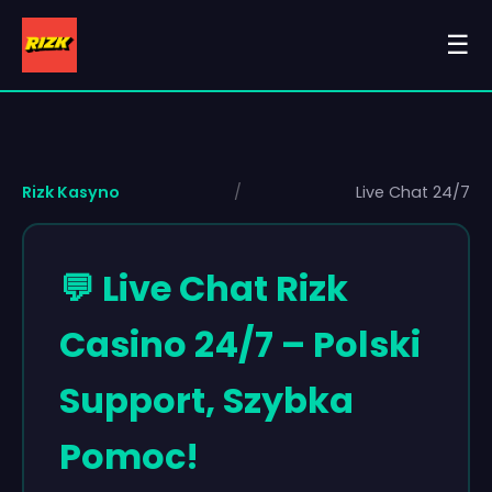
☰
Rizk Kasyno
/
Live Chat 24/7
💬 Live Chat Rizk
Casino 24/7 – Polski
Support, Szybka
Pomoc!